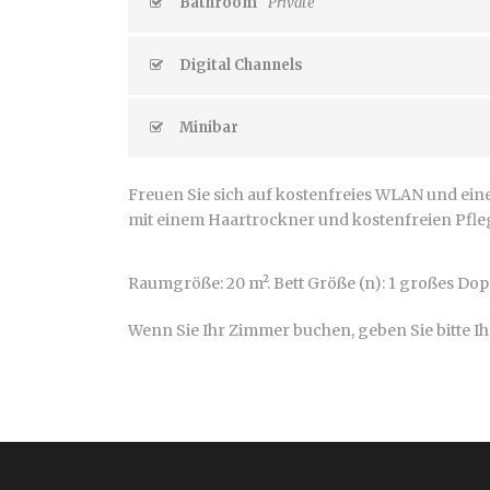
Bathroom
Private
Digital Channels
Minibar
Freuen Sie sich auf kostenfreies WLAN und eine
mit einem Haartrockner und kostenfreien Pfle
Raumgröße: 20 m². Bett Größe (n): 1 großes Dopp
Wenn Sie Ihr Zimmer buchen, geben Sie bitte I