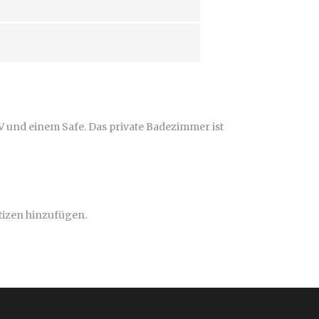
TV und einem Safe. Das private Badezimmer ist
tizen hinzufügen.