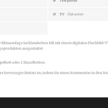
Telephone
TV
Flat-screen
 Klimaanlage im klassischen Stil mit einem digitalen Flachbild-
geprodukten ausgestattet.
elbett oder 2 Einzelbetten.
hre bevorzugte Bettart an, indem Sie einen Kommentar in den No